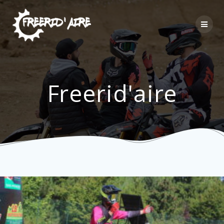
Passer
au
contenu
Freerid'aire