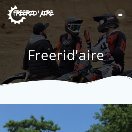
Passer
au
contenu
Freerid'aire