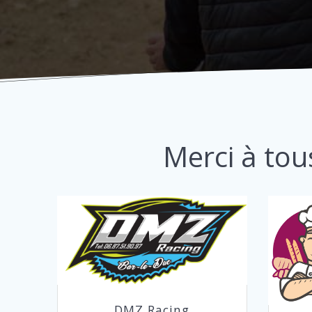
Merci à tou
DMZ Racing